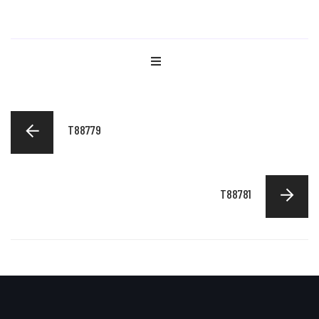
T88779
T88781